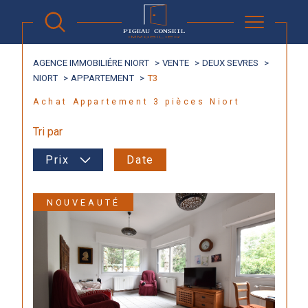
AGENCE IMMOBILIÉRE NIORT
VENTE
DEUX SEVRES
NIORT
APPARTEMENT
T3
Achat Appartement 3 pièces Niort
Tri par
Prix
Date
NOUVEAUTÉ