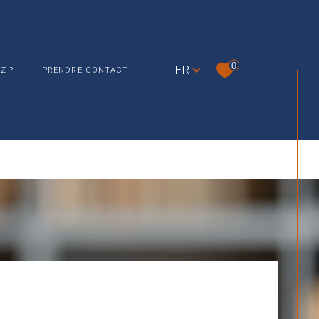
Langue
0
FR
Z ?
PRENDRE CONTACT
UR
BIENS VENDUS