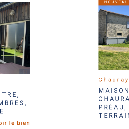
NOUVEAU
Chauray
MAISON
NTRE,
CHAURA
MBRES,
PRÉAU,
E
TERRAI
oir le bien