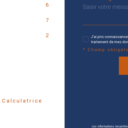
6
7
2
J'ai pris connaissance 
traitement de mes don
* Champ obligat
Calculatrice
Les informations recueillie