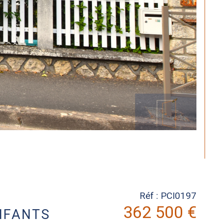
Réf : PCI0197
362 500 €
ENFANTS