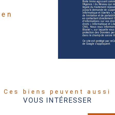
Boite Immo agissant comme 
l'Agence / du Réseau qui 
légale du traitement repose
jusqu'à demande de suppres
ien
informatique et libertés », 
de limitation et de portabi
en contactant directement l
d’informations sur vos droi
droits « Informatique et Li
CNIL. Nous vous informons 
Bloctel », sur laquelle vous
protection des Données per
dans le champ de saisie li
Ce site est protégé par r
de Google s'appliquent.
Ces biens peuvent aussi
VOUS INTÉRESSER