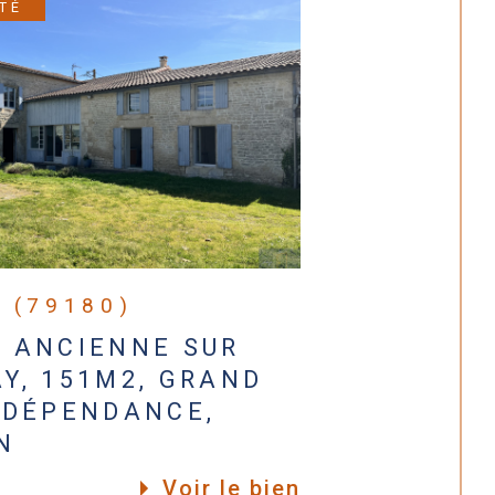
TÉ
 (79180)
 ANCIENNE SUR
Y, 151M2, GRAND
 DÉPENDANCE,
N
Voir le bien