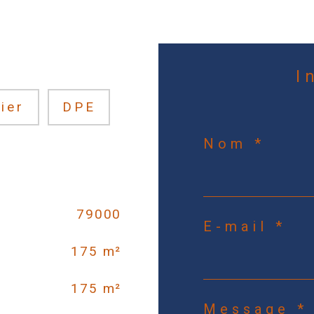
ier
DPE
Nom *
79000
E-mail *
175 m²
175 m²
Message *