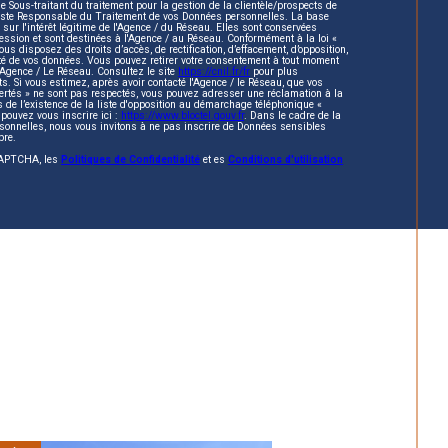
Sous-traitant du traitement pour la gestion de la clientèle/prospects de
reste Responsable du Traitement de vos Données personnelles. La base
 sur l'intérêt légitime de l'Agence / du Réseau. Elles sont conservées
sion et sont destinées à l'Agence / au Réseau. Conformément à la loi «
vous disposez des droits d’accès, de rectification, d’effacement, d’opposition,
lité de vos données. Vous pouvez retirer votre consentement à tout moment
’Agence / Le Réseau. Consultez le site
https://cnil.fr/fr
pour plus
ts. Si vous estimez, après avoir contacté l'Agence / le Réseau, que vos
bertés » ne sont pas respectés, vous pouvez adresser une réclamation à la
de l’existence de la liste d'opposition au démarchage téléphonique «
 pouvez vous inscrire ici :
https://www.bloctel.gouv.fr
. Dans le cadre de la
sonnelles, nous vous invitons à ne pas inscrire de Données sensibles
bre.
eCAPTCHA, les
Politiques de Confidentialité
et es
Conditions d'utilisation