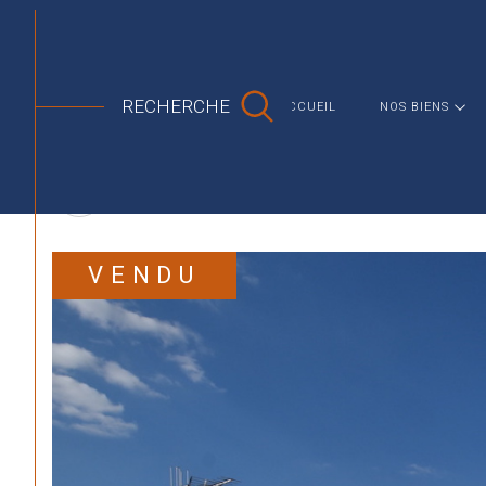
MAISON
APPARTEMENT
AGENCE IMMOBILIÉRE NIORT
VENTE
DEUX SEVRES
ST MAXI
RECHERCHE
ACCUEIL
NOS BIENS
Retour aux résultats
VENDU