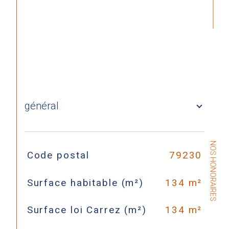
général
NOS HONORAIRES
TRAD_SIROCCO_Caracteristique
Valeurs
Code postal
79230
Surface habitable (m²)
134 m²
Surface loi Carrez (m²)
134 m²