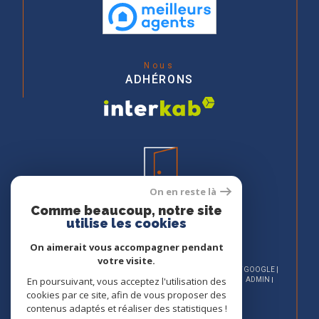
Nous
ADHÉRONS
On en reste là
Comme beaucoup, notre site
utilise les cookies
On aimerait vous accompagner pendant
votre visite.
© 2026 | TOUS DROITS RÉSERVÉS | TRADUCTION POWERED BY GOOGLE |
En poursuivant, vous acceptez l'utilisation des
NOS HONORAIRES
PLAN DU SITE
MENTIONS LÉGALES
ADMIN
NOS LIENS
POLITIQUE RGPD
COOKIES
cookies par ce site, afin de vous proposer des
contenus adaptés et réaliser des statistiques !