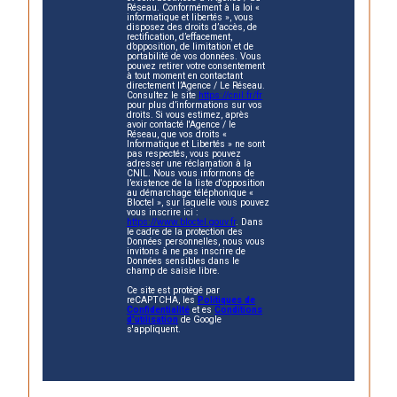
Réseau. Conformément à la loi «
informatique et libertés », vous
disposez des droits d’accès, de
rectification, d’effacement,
d’opposition, de limitation et de
portabilité de vos données. Vous
pouvez retirer votre consentement
à tout moment en contactant
directement l’Agence / Le Réseau.
Consultez le site
https://cnil.fr/fr
pour plus d’informations sur vos
droits. Si vous estimez, après
avoir contacté l'Agence / le
Réseau, que vos droits «
Informatique et Libertés » ne sont
pas respectés, vous pouvez
adresser une réclamation à la
CNIL. Nous vous informons de
l’existence de la liste d'opposition
au démarchage téléphonique «
Bloctel », sur laquelle vous pouvez
vous inscrire ici :
https://www.bloctel.gouv.fr
. Dans
le cadre de la protection des
Données personnelles, nous vous
invitons à ne pas inscrire de
Données sensibles dans le
champ de saisie libre.
Ce site est protégé par
reCAPTCHA, les
Politiques de
Confidentialité
et es
Conditions
d'utilisation
de Google
s'appliquent.