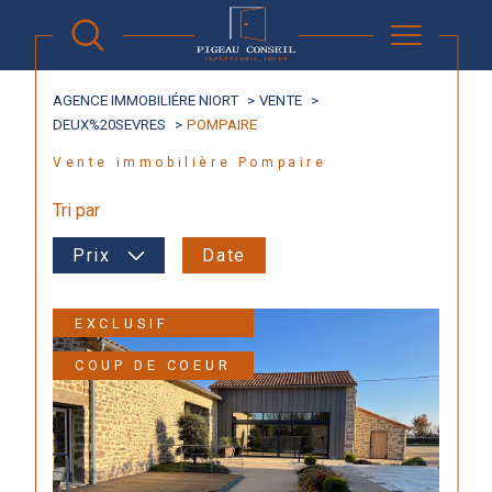
AGENCE IMMOBILIÉRE NIORT
VENTE
DEUX%20SEVRES
POMPAIRE
Vente immobilière Pompaire
Tri par
Prix
Date
EXCLUSIF
COUP DE COEUR