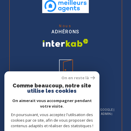
Nous
ADHÉRONS
On en reste là
Comme beaucoup, notre site
utilise les cookies
On aimerait vous accompagner pendant
votre visite.
© 2026 | TOUS DROITS RÉSERVÉS | TRADUCTION POWERED BY GOOGLE |
En poursuivant, vous acceptez l'utilisation des
NOS HONORAIRES
PLAN DU SITE
MENTIONS LÉGALES
ADMIN
NOS LIENS
POLITIQUE RGPD
COOKIES
cookies par ce site, afin de vous proposer des
contenus adaptés et réaliser des statistiques !